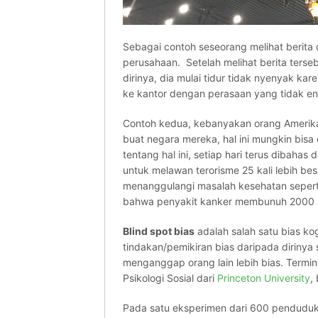
Sebagai contoh seseorang melihat berita
perusahaan. Setelah melihat berita terse
dirinya, dia mulai tidur tidak nyenyak ka
ke kantor dengan perasaan yang tidak en
Contoh kedua, kebanyakan orang Amerika
buat negara mereka, hal ini mungkin bisa 
tentang hal ini, setiap hari terus dibah
untuk melawan terorisme 25 kali lebih b
menanggulangi masalah kesehatan seperti
bahwa penyakit kanker membunuh 2000 kal
Blind spot bias
adalah salah satu bias k
tindakan/pemikiran bias daripada dirinya s
menganggap orang lain lebih bias. Terminol
Psikologi Sosial dari
Princeton University
,
Pada satu eksperimen dari 600 penduduk 