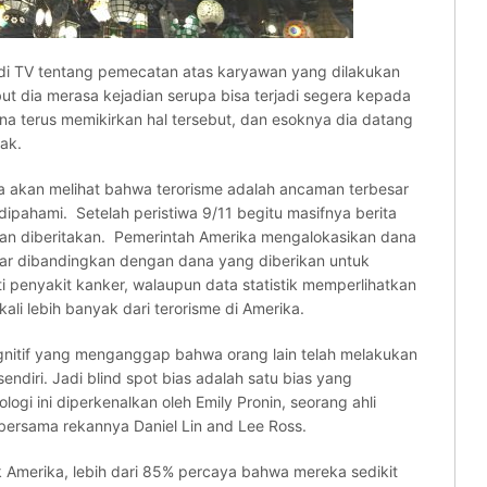
 di TV tentang pemecatan atas karyawan yang dilakukan
but dia merasa kejadian serupa bisa terjadi segera kepada
rena terus memikirkan hal tersebut, dan esoknya dia datang
ak.
 akan melihat bahwa terorisme adalah ancaman terbesar
dipahami. Setelah peristiwa 9/11 begitu masifnya berita
as dan diberitakan. Pemerintah Amerika mengalokasikan dana
esar dibandingkan dengan dana yang diberikan untuk
 penyakit kanker, walaupun data statistik memperlihatkan
i lebih banyak dari terorisme di Amerika.
ognitif yang menganggap bahwa orang lain telah melakukan
endiri. Jadi blind spot bias adalah satu bias yang
ogi ini diperkenalkan oleh Emily Pronin, seorang ahli
 bersama rekannya Daniel Lin and Lee Ross.
Amerika, lebih dari 85% percaya bahwa mereka sedikit