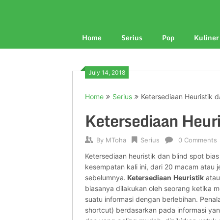
Home
Serius
Pop
Kuliner
July 14, 2018
Home
Serius
Ketersediaan Heuristik d
Ketersediaan Heuri
By
MToha
Serius
0 Comments
Ketersediaan heuristik dan blind spot bia
kesempatan kali ini, dari 20 macam atau j
sebelumnya.
Ketersediaan
Heuristik
ata
biasanya dilakukan oleh seorang ketika
suatu informasi dengan berlebihan. Penal
shortcut) berdasarkan pada informasi ya