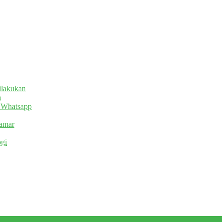
dilakukan
a
n Whatsapp
lamar
ogi