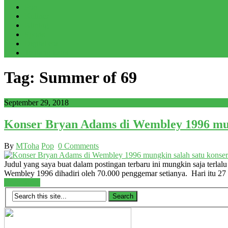
Pop
Kuliner
Kliping
Sports
Digital era
Tentang kami
Tag: Summer of 69
September 29, 2018
Konser Bryan Adams di Wembley 1996 mung
By
MToha
Pop
0 Comments
Judul yang saya buat dalam postingan terbaru ini mungkin saja terlal
Wembley 1996 dihadiri oleh 70.000 penggemar setianya. Hari itu 2
Read More