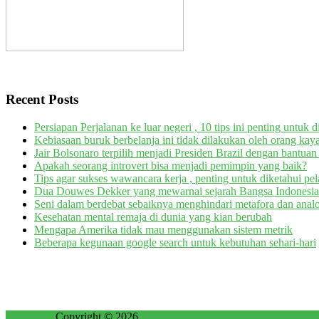
Recent Posts
Persiapan Perjalanan ke luar negeri , 10 tips ini penting untuk 
Kebiasaan buruk berbelanja ini tidak dilakukan oleh orang kay
Jair Bolsonaro terpilih menjadi Presiden Brazil dengan bantua
Apakah seorang introvert bisa menjadi pemimpin yang baik?
Tips agar sukses wawancara kerja , penting untuk diketahui pe
Dua Douwes Dekker yang mewarnai sejarah Bangsa Indonesia
Seni dalam berdebat sebaiknya menghindari metafora dan anal
Kesehatan mental remaja di dunia yang kian berubah
Mengapa Amerika tidak mau menggunakan sistem metrik
Beberapa kegunaan google search untuk kebutuhan sehari-hari
Tsancherif
Copyright © 2026.