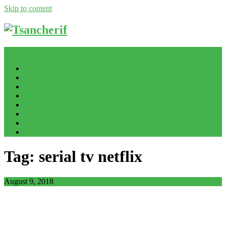
Skip to content
Menu
Home
Serius
Pop
Kuliner
Kliping
Sports
Digital era
Tentang kami
Tag: serial tv netflix
August 9, 2018