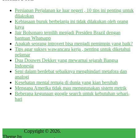
Persiapan Perjalanan ke luar negeri , 10 tips ini penting untuk
dilakukan
Kebiasaan buruk berbelanja ini tidak dilakukan oleh orang
kaya
Jair Bolsonaro terpilih menjadi Presiden Brazil dengan
bantuan Whatsapp
Apakah seorang introvert bisa menjadi pemimpin yang baik?
Tips agar sukses wawancara kerja , penting untuk diketahui
pelamar
Dua Douwes Dekker yang mewarnai sejarah Bangsa
Indonesia
Seni dalam berdebat sebaiknya menghindari metafora dan
analogi
Kesehatan mental remaja di dunia yang kian berubah
Mengapa Amerika tidak mau menggunakan sistem metrik
Beberapa kegunaan google search untuk kebutuhan sehari-
hari
Tsancherif
Copyright © 2026.
Theme by
MyThemeShop
.
Back to Top ↑