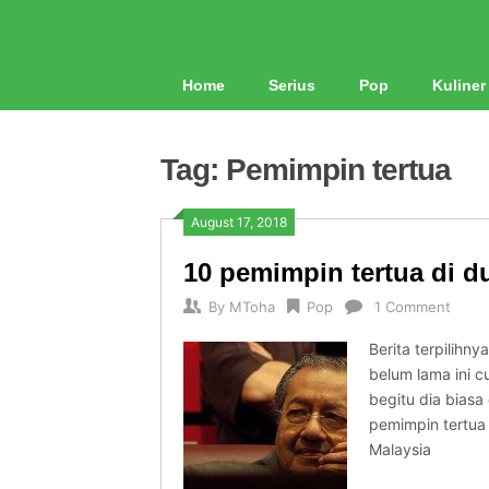
Home
Serius
Pop
Kuliner
Tag: Pemimpin tertua
August 17, 2018
10 pemimpin tertua di du
By
MToha
Pop
1 Comment
Berita terpilih
belum lama ini 
begitu dia biasa
pemimpin tertua
Malaysia