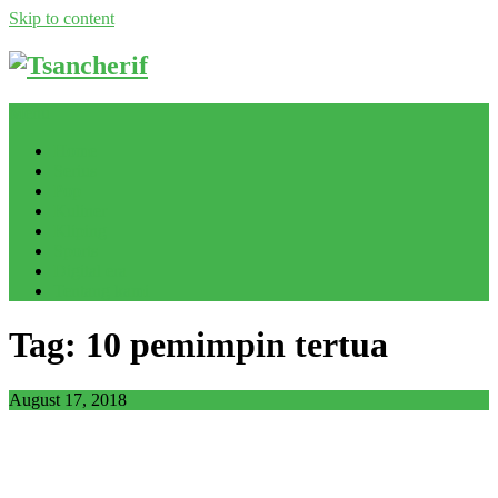
Skip to content
Menu
Home
Serius
Pop
Kuliner
Kliping
Sports
Digital era
Tentang kami
Tag: 10 pemimpin tertua
August 17, 2018